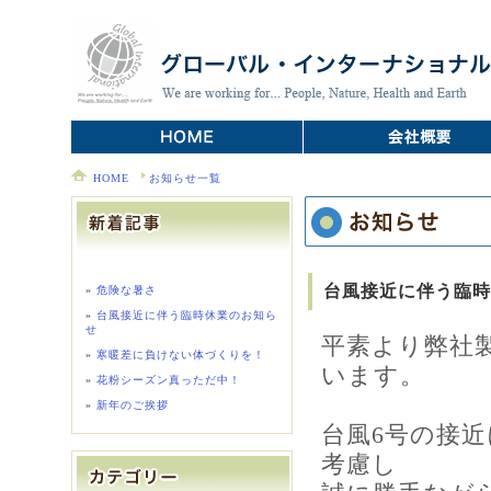
HOME
お知らせ一覧
台風接近に伴う臨時
危険な暑さ
台風接近に伴う臨時休業のお知ら
せ
平素より弊社
寒暖差に負けない体づくりを！
います。
花粉シーズン真っただ中！
新年のご挨拶
台風6号の接
考慮し