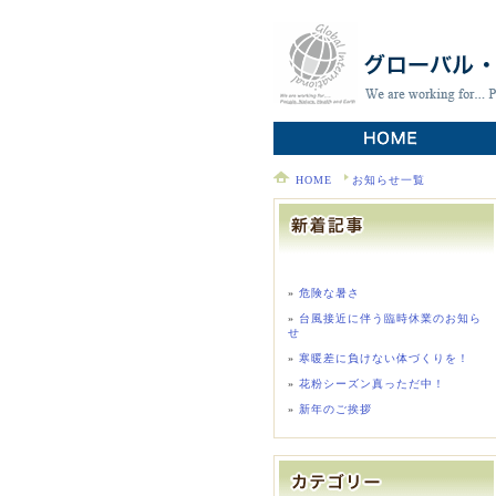
HOME
お知らせ一覧
危険な暑さ
台風接近に伴う臨時休業のお知ら
せ
寒暖差に負けない体づくりを！
花粉シーズン真っただ中！
新年のご挨拶